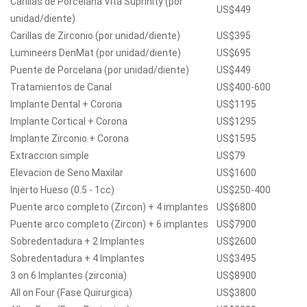
Carillas de Porcelana Vita Suprinity (por
US$449
unidad/diente)
Carillas de Zirconio (por unidad/diente)
US$395
Lumineers DenMat (por unidad/diente)
US$695
Puente de Porcelana (por unidad/diente)
US$449
Tratamientos de Canal
US$400-600
Implante Dental + Corona
US$1195
Implante Cortical + Corona
US$1295
Implante Zirconio + Corona
US$1595
Extraccion simple
US$79
Elevacion de Seno Maxilar
US$1600
Injerto Hueso (0.5 - 1cc)
US$250-400
Puente arco completo (Zircon) + 4 implantes
US$6800
Puente arco completo (Zircon) + 6 implantes
US$7900
Sobredentadura + 2 Implantes
US$2600
Sobredentadura + 4 Implantes
US$3495
3 on 6 Implantes (zirconia)
US$8900
All on Four (Fase Quirurgica)
US$3800